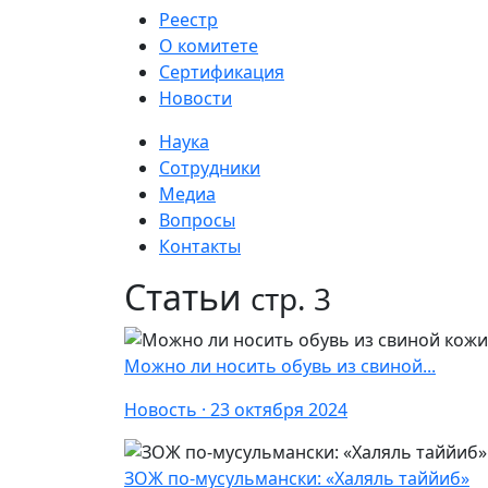
Реестр
О комитете
Сертификация
Новости
Наука
Сотрудники
Медиа
Вопросы
Контакты
Статьи
стр. 3
Можно ли носить обувь из свиной...
Новость · 23 октября 2024
ЗОЖ по-мусульмански: «Халяль таййиб»