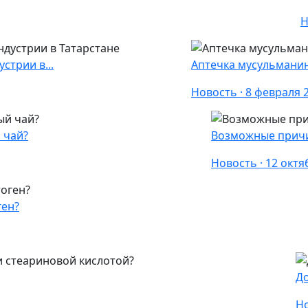
Н
стрии в...
Аптечка мусульманина
Новость · 8 февраля 
 чай?
Возможные причи
Новость · 12 октя
ген?
До
Но