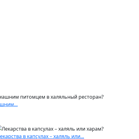
шним...
екарства в капсулах – халяль или...