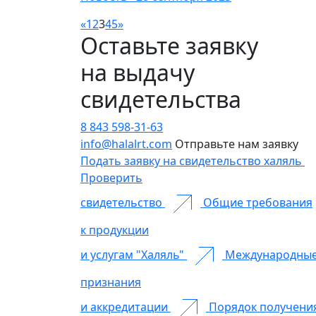
«
1
2
3
4
5
»
Оставьте заявку
на выдачу
свидетельства
8 843 598-31-63
info@halalrt.com
Отправьте нам заявку
Подать заявку на свидетельство халяль
Проверить
свидетельство
Общие требования
к продукции
и услугам "Халяль"
Международны
признания
и аккредитации
Порядок получени