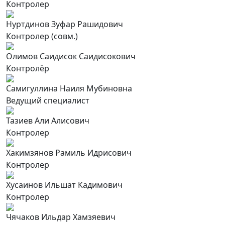
Контролер
Нуртдинов Зуфар Рашидович
Контролер (совм.)
Олимов Саидисок Саидисокович
Контролёр
Самигуллина Наиля Мубиновна
Ведущий специалист
Тазиев Али Алисович
Контролер
Хакимзянов Рамиль Идрисович
Контролер
Хусаинов Ильшат Кадимович
Контролер
Чячаков Ильдар Хамзяевич