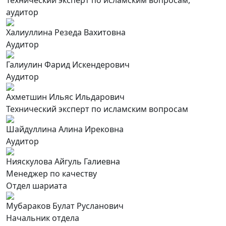
Технический эксперт по исламским вопросам,
аудитор
Халиуллина Резеда Вахитовна
Аудитор
Галиулин Фарид Искендерович
Аудитор
Ахметшин Ильяс Ильдарович
Технический эксперт по исламским вопросам
Шайдуллина Алина Ирековна
Аудитор
Нияскулова Айгуль Галиевна
Менеджер по качеству
Отдел шариата
Мубараков Булат Русланович
Начальник отдела