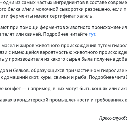
одни из самых частых ингредиентов в составе совреме
ого белка и/или молочной сыворотки разрешено, если п
эти ферменты имеют сертификат халяль.
чают при помощи ферментов животного происхождения 
 телят или свиней. Подробнее читайте
тут
.
х масел и жиров животного происхождения путем гидро
связи с имеющейся вероятностью животного происхожде
ь у производителя из какого сырья была получена доб
дов и белков, образующихся при частичном гидролизе к
ак домашний скот, куры, свиньи и рыба. Подробнее чит
е конфет — например, в них могут быть коньяк или ли
вках в кондитерской промышленности и требованиях к 
Пресс-служб