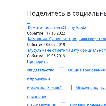
Поделитесь в социальн
Комитет посетил «Chelny food»
Событие · 17.10.2022
Компания “Сушишок” продлила свидетель
Событие · 05.07.2019
Мусульмане отметили дату официальног
Событие · 19.06.2019
Проверить
свидетельство
Общие требования
к продукции
и услугам "Халяль"
Международны
признания
и аккредитации
Порядок получени