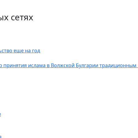
ых сетях
ство еще на год
о принятия ислама в Волжской Булгарии традиционным
е
я