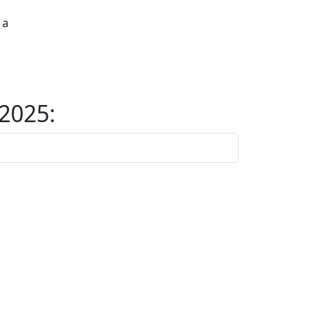
 а
2025: