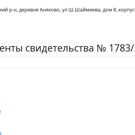
кий р-н, деревня Аняково, ул Ш.Шаймиева, дом 8, корпус
нты свидетельства № 1783/
е
я