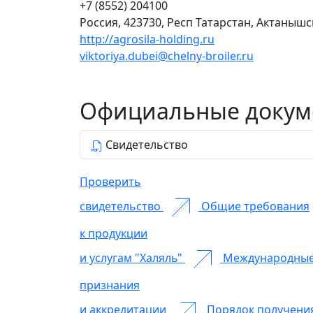
+7 (8552) 204100
Россия, 423730, Респ Татарстан, Актанышс
http://agrosila-holding.ru
viktoriya.dubei@chelny-broiler.ru
Официальные докуме
Свидетельство
Проверить
свидетельство
Общие требования
к продукции
и услугам "Халяль"
Международны
признания
и аккредитации
Порядок получени