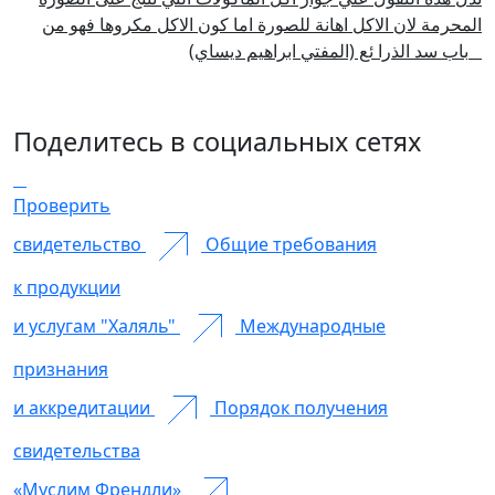
المحرمة لان الاكل اهانة للصورة اما كون الاكل مكروها فهو من
باب سد الذرا ئع (المفتي ابراهيم ديساي
)
Поделитесь в социальных сетях
Проверить
свидетельство
Общие требования
к продукции
и услугам "Халяль"
Международные
признания
и аккредитации
Порядок получения
свидетельства
«Муслим Френдли»