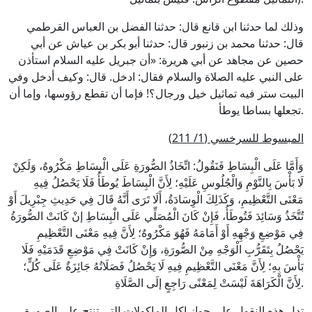
وذلك لما حدثنا ابن قانع قال: حدثنا الفضل بن العباس القرطمي
قال: حدثنا محمد بن زنبور قال: حدثنا أبو بكر بن عياش عن أبي
حصين عن مجاهد عن أبي هريرة: «أن جبريل عليه السلام استأذن
على النبي عليه الصلاة والسلام فقال: ادخل. قال: وكيف أدخل وفي
البيت ستر فيه تماثيل خيل ورجال؟! فإما أن تقطع رؤوسها، وإما أن
تجعلها بساطا يوطأ.
)
المبسوط للسرخسي (1/ 211
وَأَمَّا عَلَى الْبِسَاطِ فَنَقُولُ: اتِّخَاذُ الصُّورَةِ عَلَى الْبِسَاطِ مَكْرُوهٌ، وَلَكِنْ
لَا بَأْسَ بِالنَّوْمِ وَالْجُلُوسِ عَلَيْهِ؛ لِأَنَّ الْبِسَاطَ يُوطَأُ فَلَا يَحْصُلُ فِيهِ
مَعْنَى التَّعْظِيمِ، وَكَذَلِكَ الْوِسَادَةُ، أَلَا تَرَى أَنَّهُ قَالَ فِي حَدِيثِ جِبْرِيلَ أَوْ
تُتَّخَذُ وَسَائِدَ فَتُوطَأُ، فَإِنْ كَانَ الْمُصَلِّي عَلَى الْبِسَاطِ إنْ كَانَتْ الصُّورَةُ
فِي مَوْضِعِ وَجْهِهِ أَوْ أَمَامَهُ فَهُوَ مَكْرُوهٌ؛ لِأَنَّ فِيهِ مَعْنَى التَّعْظِيمِ
يَحْصُلُ بِتَقَرُّبِ الْوَجْهِ مِنْ الصُّورَةِ، وَإِنْ كَانَتْ فِي مَوْضِعِ قَدَمَيْهِ فَلَا
بَأْسَ بِهِ؛ لِأَنَّ مَعْنَى التَّعْظِيمِ فِيهِ لَا يَحْصُلُ فَصَلَاتُهُ جَائِزَةٌ عَلَى كُلٍّ؛
لِأَنَّ الْكَرَاهَةَ لَيْسَتْ لِمَعْنًى رَاجِعٍ إلَى الصَّلَاةِ.
تدل هذه النقول علي جواز اكل الماكولات التي تنتج على الصورة