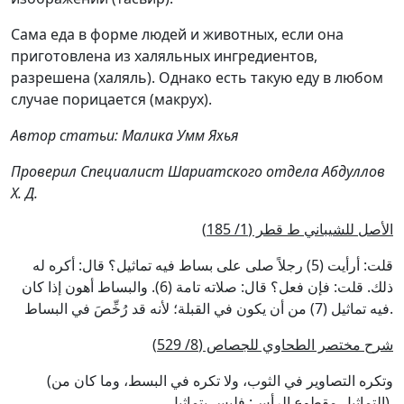
Сама еда в форме людей и животных, если она
приготовлена из халяльных ингредиентов,
разрешена (халяль). Однако есть такую еду в любом
случае порицается (макрух).
Автор статьи: Малика Умм Яхья
Проверил Специалист Шариатского отдела Абдуллов
Х. Д.
)
الأصل للشيباني ط قطر (1/ 185
قلت: أرأيت (5) رجلاً صلى على بساط فيه تماثيل؟ قال: أكره له
ذلك. قلت: فإن فعل؟ قال: صلاته تامة (6). والبساط أهون إذا كان
فيه تماثيل (7) من أن يكون في القبلة؛ لأنه قد رُخِّصَ في البساط.
)
شرح مختصر الطحاوي للجصاص (8/ 529
(وتكره التصاوير في الثوب، ولا تكره في البسط، وما كان من
التماثيل مقطوع الرأس: فليس بتماثيل).