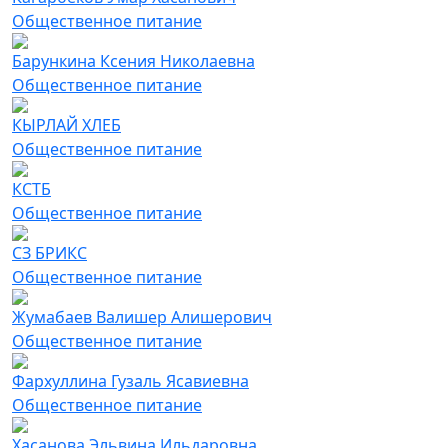
Общественное питание
Барункина Ксения Николаевна
Общественное питание
КЫРЛАЙ ХЛЕБ
Общественное питание
КСТБ
Общественное питание
СЗ БРИКС
Общественное питание
Жумабаев Валишер Алишерович
Общественное питание
Фархуллина Гузаль Ясавиевна
Общественное питание
Хасанова Эльвина Ильдаровна